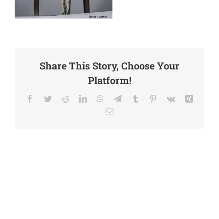
Share This Story, Choose Your
Platform!
Facebook
Twitter
Reddit
LinkedIn
WhatsApp
Telegram
Tumblr
Pinterest
Vk
Xing
Email